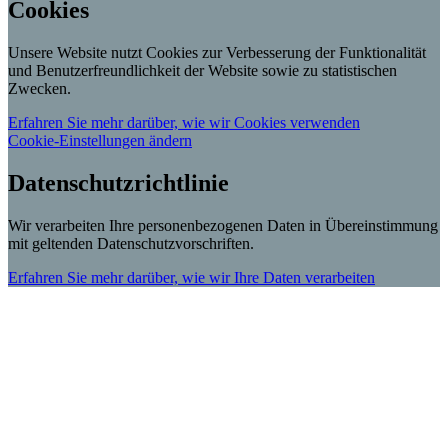
Cookies
Unsere Website nutzt Cookies zur Verbesserung der Funktionalität
und Benutzerfreundlichkeit der Website sowie zu statistischen
Zwecken.
Erfahren Sie mehr darüber, wie wir Cookies verwenden
Cookie-Einstellungen ändern
Datenschutzrichtlinie
Wir verarbeiten Ihre personenbezogenen Daten in Übereinstimmung
mit geltenden Datenschutzvorschriften.
Erfahren Sie mehr darüber, wie wir Ihre Daten verarbeiten
Scroll
Up