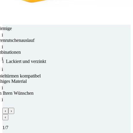
örmige
i
n­rutschen­auslauf
i
bi­nationen
i
i
Lackiert und verzinkt
i
iel­türmen kompatibel
ähiges Material
i
ch Ihren Wünschen
i
‹
›
‹
1/7