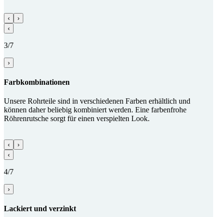
‹
›
‹
3/7
›
Farbkombi­nationen
Unsere Rohrteile sind in verschiedenen Farben erhältlich und
können daher beliebig kombiniert werden. Eine farbenfrohe
Röhrenrutsche sorgt für einen verspielten Look.
‹
›
‹
4/7
›
Lackiert und verzinkt