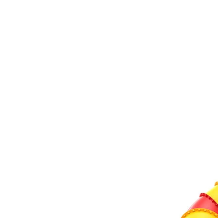
‹
›
‹
›
TB6831
Röhrenrutsche
Starthöhe 400 cm, S‑förmig
Zu Favoriten hinzufügen