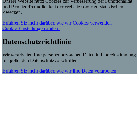
Unsere Website nutzt Cookies zur Verbesserung der Funktionalität
und Benutzerfreundlichkeit der Website sowie zu statistischen
Zwecken.
Erfahren Sie mehr darüber, wie wir Cookies verwenden
Cookie-Einstellungen ändern
Datenschutzrichtlinie
Wir verarbeiten Ihre personenbezogenen Daten in Übereinstimmung
mit geltenden Datenschutzvorschriften.
Erfahren Sie mehr darüber, wie wir Ihre Daten verarbeiten
Scroll
Up